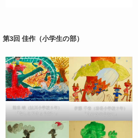
第3回 佳作（小学生の部）
熊谷 峻（鮎川小学校５年）
伊藤 千春（岩谷小学校２年）
「なしとりきょうだい」
「九ひきの小おに」