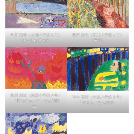
真坂 勇太（直根小学校５年）
今野 裕美（金浦小学校６年）
「麦畑」
「車の色は空の色」
赤川 雄祐（高瀬小学校６年）
渋谷 崇行（平沢小学校３年）
「野ねずみハツラツは消防
「やさしいたんぽぽ」
士」