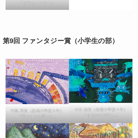
「どろんこハリー」
第9回 ファンタジー賞（小学生の部）
小林 由佳（金浦小学校４年）
竹島 和矩（象潟小学校５年）
「さるかにばなし」
「手ぶくろを買いに」