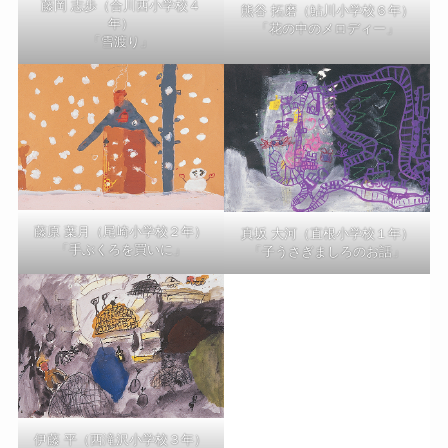
藤岡 志歩（合川西小学校４
熊谷 拓磨（鮎川小学校６年）
年）
「花の中のメロディー」
「雪渡り」
藤原 葉月（尾崎小学校２年）
真坂 大河（直根小学校１年）
「手ぶくろを買いに」
「子うさぎましろのお話」
伊藤 平（西滝沢小学校３年）