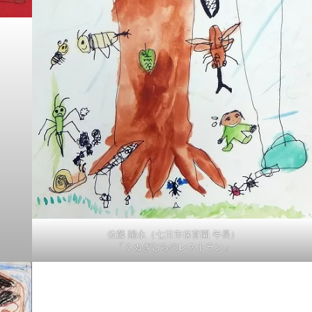
佐藤 陽永（七日市保育園 年長）
「くぬぎむらのレストラン」