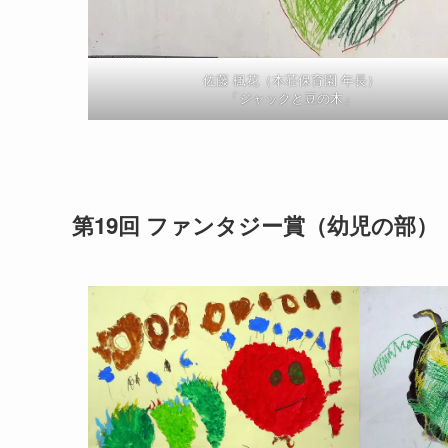
佐藤 楓花（本荘保育園 年長）
「ジャックと豆の木」
第19回 ファンタジー賞（幼児の部）