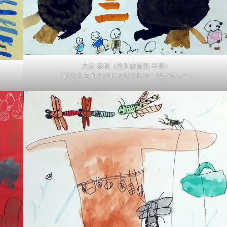
大友 泰樹（道川保育園 年長）
「はたらきもののじょせつしゃ けいてぃー」