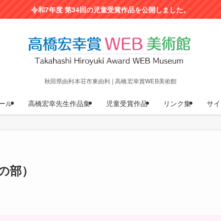
令和7年度 第34回の児童受賞作品を公開しました。
秋田県由利本荘市東由利 | 高橋宏幸賞WEB美術館
ール
高橋宏幸先生作品集
児童受賞作品
リンク集
サイ
児の部）