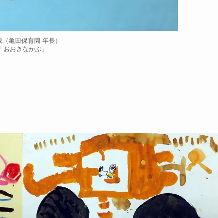
龍成（亀田保育園 年長）
「おおきなかぶ」