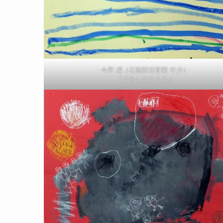
今野 凜（石脇西保育園 年少）
「うらしまたろう」