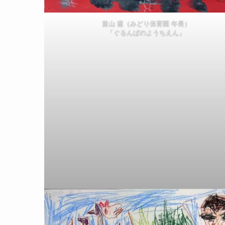
畠山 蓮（みどり保育園 年長）
「ぐるんぱのようちえん」