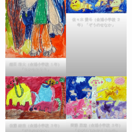
佐々木 愛斗（金浦小学校 ２
年）「ぞうのせなか」
鎌田 将大（金浦小学校 １年）
「ちからたろう」
齊藤 里穂（金浦小学校 ３年）
佐藤 結佳（金浦小学校 ２年）
「きがくれたおくりもの」
「ぞうのせなか」