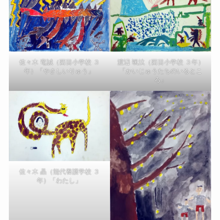
渡辺 颯汰（西目小学校 ３年）
佐々木 竜誠（西目小学校 ３
「かいじゅうたちのいるとこ
年）「やさしいりゅう」
ろ」
佐々木 晶（能代養護学校 ３
年）「わたし」