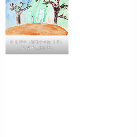
小松 遼亮（鶴舞小学校 ３年）
「なめとこ山の熊」