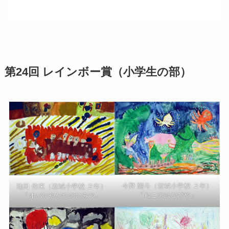
第24回 レインボー賞（小学生の部）
今野 陽斗（岩城小学校 ２年）
池田 倖來（岩城小学校 ２年）
「ねこのはなびや」
「オバケやかたのひみつ」