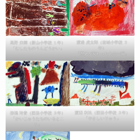
渡邊 虎太郎（岩城小学校 ２
髙野 来輝（新山小学校 １年）
年）
「むしたちのうんどうかい」
「歴史が変わったあの一瞬」
渡辺 利玖（西目小学校 ３年）
柳橋 玲音（西目小学校 ３年）
「やさしいりゅう」
「かいじゅうたちのいるとこ
ろ」