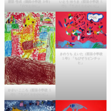
渡部 壱成（鶴舞小学校 ３年）
いとう ゆうき（西目小学校 １
「まゆとおに」
年）「てぶくろをかいに」
きのうち えいた（西目小学校
１年）「ちびぞうビンチッ
ヒ」
かさい こころ（西目小学校 １
年）「てぶくろをかいに」