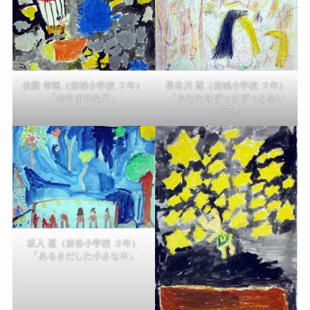
佐藤 隼颯（岩城小学校 ２年）
長谷川 蓮（岩城小学校 ２年）
「ぬすまれた月」
「あなたをずっとずっとあい
してる」
坂入 遥（岩谷小学校 ３年）
「あるきだした小さな木」