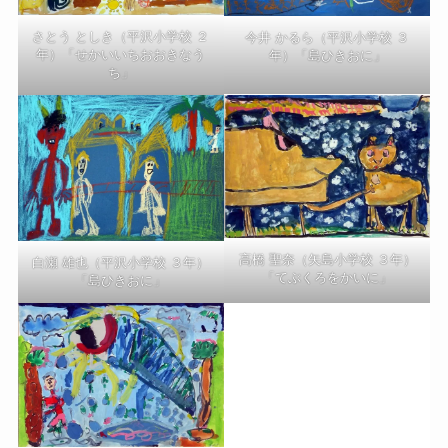
さとう としき（平沢小学校 ２
今井 かるら（平沢小学校 ３
年）「せかいいちおおきなう
年）「島ひきおに」
ち」
高橋 聖奈（矢島小学校 ３年）
白瀬 雄也（平沢小学校 ３年）
「てぶくろをかいに」
「島ひきおに」