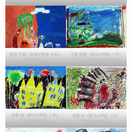
小野 龍翔（新山小学校 １年）
笹森 千桜（金浦小学校 ３年）
「むしたちのうんどうかい」
「おおきな木」
佐藤 拓（新山小学校 １年）
佐藤 怜（新山小学校 １年）
「やまたのおろち」
「やまたのおろち」