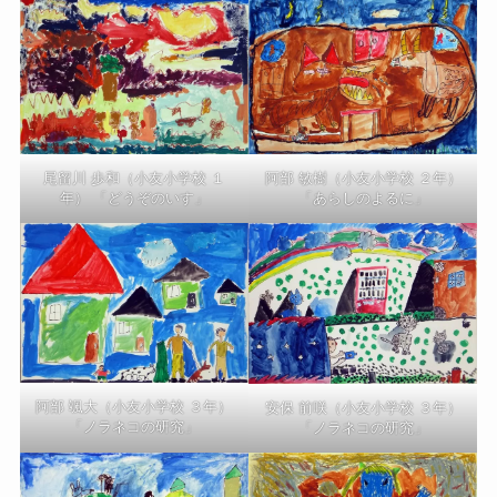
尾留川 歩和（小友小学校 １
阿部 敏樹（小友小学校 ２年）
年） 「どうぞのいす」
「あらしのよるに」
阿部 颯大（小友小学校 ３年）
安保 前咲（小友小学校 ３年）
「ノラネコの研究」
「ノラネコの研究」