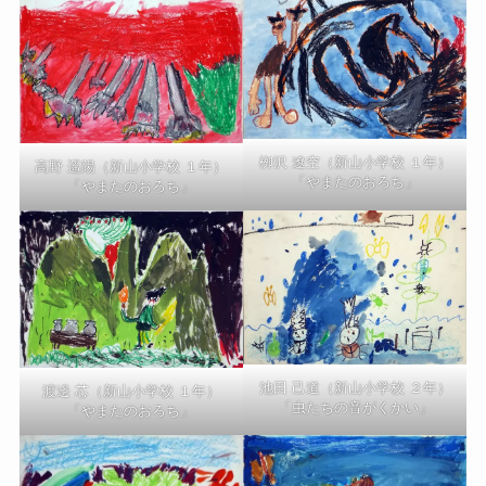
栁沢 遼空（新山小学校 １年）
高野 遥陽（新山小学校 １年）
「やまたのおろち」
「やまたのおろち」
池田 己道（新山小学校 ２年）
渡邊 芯（新山小学校 １年）
「虫たちの音がくかい」
「やまたのおろち」