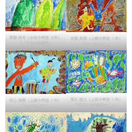
齊藤 柊斗（小友小学校 ３年）
佐藤 里菜（上郷小学校 １年）
「ノラネコの研究」
「ソメコとオニ」
荒木 航大（上浜小学校 １年）
村上 楠葵（上郷小学校 １年）
「やどかりのおひっこし」
「ソメコとオニ」