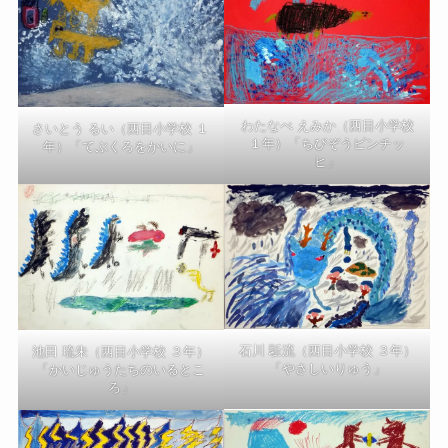
わたなべ えみか（西目小学校
さいとう るい（西目小学校 １
１年）「ちびぞうビンチッ
年）「てぶくろをかいに」
ヒ」
石川 駈流（西目小学校 ３年）
池田 琉朱（西目小学校 ３年）
「やさしいりゅう」
「かいじゅうたちのいるとこ
ろ」