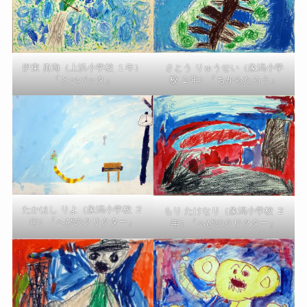
伊東 勇海（上浜小学校 １年）
さとう りゅうせい（象潟小学
「とべバッタ」
校 ２年）「ちからたろう」
たかはし りよ（象潟小学校 ２
もり たけなり（象潟小学校 ２
年）「へびのクリクター」
年）「へびのクリクター」