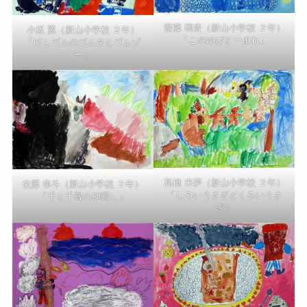
齋藤 璃音（新山小学校 ２年）
小坂 翼（新山小学校 ２年）
「このゆびとーまれ」
「けしゴムのゴムタとゴムゾ
ー」
髙橋 来夢（新山小学校 ２年）
佐藤 隼斗（新山小学校 ２年）
「しろいうさぎとくろいうさ
「千と千尋の神隠し」
ぎ」