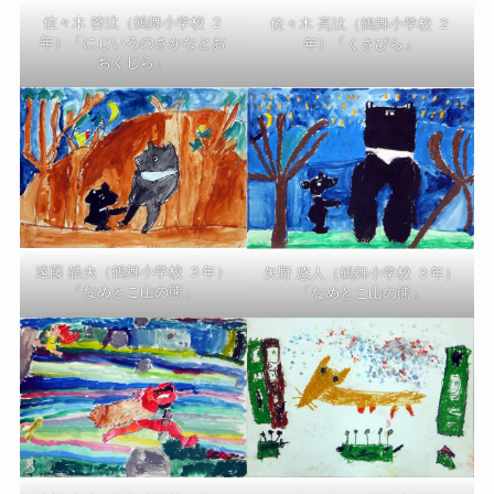
佐々木 啓汰（鶴舞小学校 ２
佐々木 亮汰（鶴舞小学校 ２
年）「にじいろのさかなとお
年）「くさびら」
おくじら」
遠藤 皓央（鶴舞小学校 ３年）
矢野 悠人（鶴舞小学校 ３年）
「なめとこ山の熊」
「なめとこ山の熊」