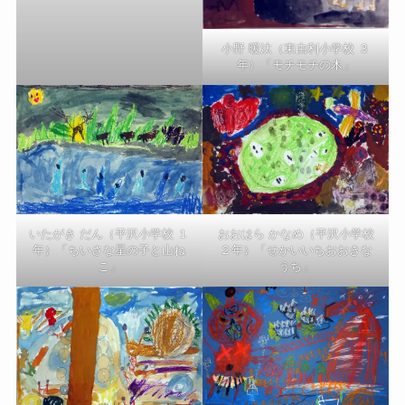
小野 暖汰（東由利小学校 ３
年）「モチモチの木」
おおはら かなめ（平沢小学校
いたがき だん（平沢小学校 １
２年）「せかいいちおおきな
年）「ちいさな星の子と山ね
うち」
こ」