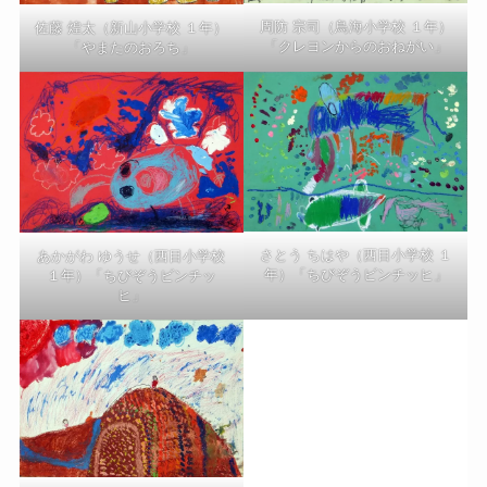
周防 宗司（鳥海小学校 １年）
佐藤 煌太（新山小学校 １年）
「クレヨンからのおねがい」
「やまたのおろち」
さとう ちはや（西目小学校 １
あかがわ ゆうせ（西目小学校
年）「ちびぞうビンチッヒ」
１年）「ちびぞうビンチッ
ヒ」