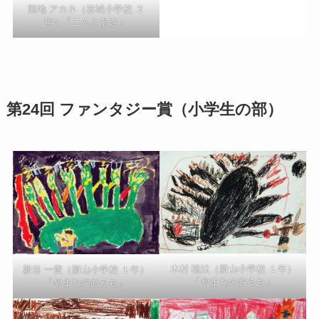
熊地 アカネ（岩城小学校 ２
年）「こんとあき」
第24回 ファンタジー賞（小学生の部）
木村 聡汰（新山小学校 １年）
新目 一貴（新山小学校 １年）
「やまたのおろち」
「やまたのおろち」