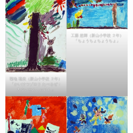
工藤 悠輝（新山小学校 ２年）
「ちょうちょちょうちょ」
菊地 琉依（新山小学校 ２年）
「かいけつゾロリ たべるぜ！
大ぐいせんしゅけん」