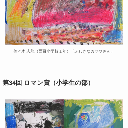
佐々木 志龍（西目小学校１年）「ふしぎなカサやさん」
第34回 ロマン賞（小学生の部）