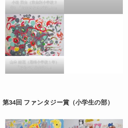
小松 茉白（東由利小学校２
年）「おおきなきがほしい」
山本 結花（尾崎小学校１年）
「はらぺこあおむし」
第34回 ファンタジー賞（小学生の部）