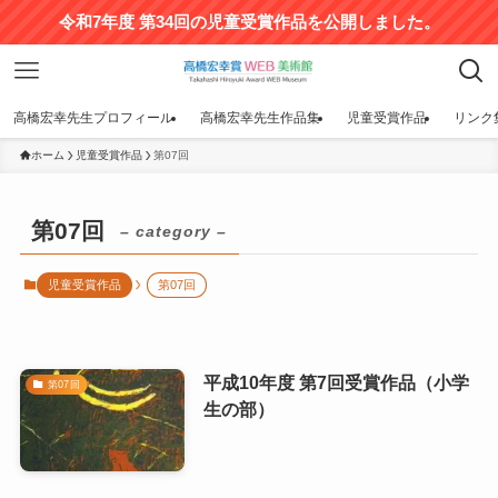
令和7年度 第34回の児童受賞作品を公開しました。
高橋宏幸先生プロフィール
高橋宏幸先生作品集
児童受賞作品
リンク
ホーム
児童受賞作品
第07回
第07回
– category –
児童受賞作品
第07回
平成10年度 第7回受賞作品（小学
第07回
生の部）